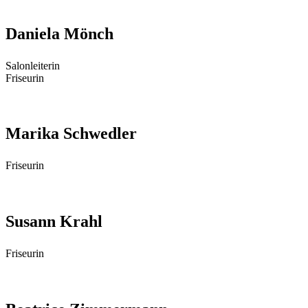
Daniela Mönch
Salon­lei­te­rin
Friseurin
Marika Schwedler
Fri­seu­rin
Susann Krahl
Fri­seu­rin