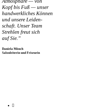
Atmo­sphä­re — von
Kopf bis Fuß — unser
hand­werk­li­ches Kön­nen
und unse­re Lei­den­
schaft. Unser Team
Streh­len freut sich
auf Sie.”
Daniela Mönch
Salonleiterin und Friseurin