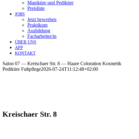
Maniküre und Pediküre
Preisliste
JOBS
Jetzt bewerben
Praktikum
Ausbildung
Facharbeiter/in
ÜBER
UNS
APP
KONTAKT
Salon 07 — Kreischaer Str. 8 — Haare Coloration Kosmetik
Pediküre Fußpflege
2026-07-24T11:12:48+02:00
Kreischaer Str. 8
“
Schön­heit spü­ren von Kopf bis Fuß —
Wir sind für Sie da!”