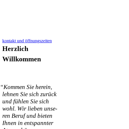
kon­takt und öffnungszeiten
Herzlich
Willkommen
“
Kom­men Sie her­ein,
leh­nen Sie sich zurück
und füh­len Sie sich
wohl. Wir lie­ben unse­
ren Beruf und bie­ten
Ihnen in ent­spann­ter