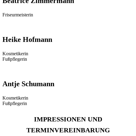
Beatrice Zimmermann
Fri­seur­meis­te­rin
Heike Hofmann
Kos­me­ti­ke­rin
Fußpflegerin
Antje Schumann
Kos­me­ti­ke­rin
Fußpflegerin
IMPRESSIONEN
UND
TERMINVEREINBARUNG