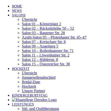
Zum
HOME
Inhalt
NEWS
springen
SALONS
Übersicht
Salon 01 – Körnerplatz 2
Salon 02 – Räcknitzhöhe 50 – 52
Salon 03 – Bautzner Str. 28
Azubi-Salon 05 – Pfotenhauer Str. 45–47
Salon 07 – Kreischaer Str. 8
Salon 09 – Angelsteg 5
Salon 10 – Boltenhagener Str. 71
Salon 11 – Löwenhainer Str. 2
Salon 12 – Hüblerstr. 8
Salon 15 – Österreicher Str. 38
HOCHZEIT
Übersicht
Junggesellenabschied
Bridal-Date
Hochzeit
Unsere Partner
KINDERGEBURTSTAG
LEISTUNGEN
Stil- und Outfitberatung