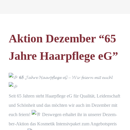
Aktion Dezember “65
Jahre Haarpflege eG”
𝟔𝟓 𝓙𝓪𝓱𝓻𝓮 𝓗𝓪𝓪𝓻𝓹𝓯𝓵𝓮𝓰𝓮 𝓮𝓖 – 𝓦𝓲𝓻 𝓯𝓮𝓲𝓮𝓻𝓷 𝓶𝓲𝓽 𝓮𝓾𝓬𝓱!
Seit 65 Jah­ren steht Haar­pfle­ge eG für Qua­li­tät, Lei­den­schaft
und Schön­heit und das möch­ten wir auch im Dezem­ber mit
euch fei­ern!
Des­we­gen erhal­tet ihr in unse­rer Dezem­
ber-Akti­on das Kos­me­tik Inten­siv­pa­ket zum Ange­bots­preis