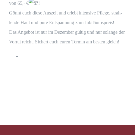
von 65,- €
!
Gönnt euch die­se Aus­zeit und erlebt inten­si­ve Pfle­ge, strah­
len­de Haut und pure Ent­span­nung zum Jubiläumspreis!
Das Ange­bot ist nur im Dezem­ber gül­tig und nur solan­ge der
Vor­rat reicht. Sichert euch euren Ter­min am bes­ten gleich!